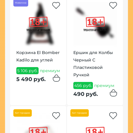
Новинка
5
Корзина El Bomber
Ершик для Колбы
Kadilo для углей
Черный С
Пластиковой
5 106 руб.
премиум
Ручкой
К
5 490 руб.
H
456 руб.
премиум
G
490 руб.
3
п
Хит продаж
Хит продаж
3