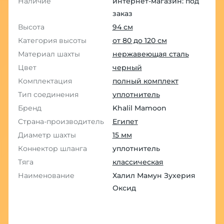
Наличие
интернет-магазин: под
заказ
Высота
94 см
Категория высоты
от 80 до 120 см
Материал шахты
нержавеющая сталь
Цвет
черный
Комплектация
полный комплект
Тип соединения
уплотнитель
Бренд
Khalil Mamoon
Страна-производитель
Египет
Диаметр шахты
15 мм
Коннектор шланга
уплотнитель
Тяга
классическая
Наименование
Халил Мамун Зухерия
Оксид