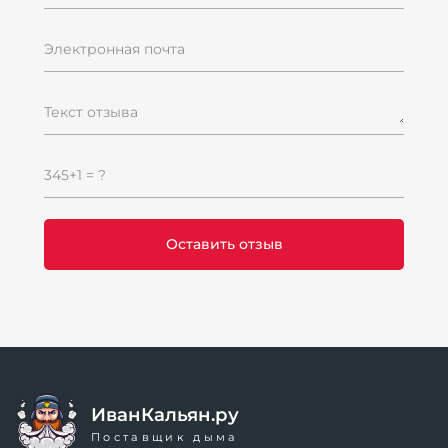
Электронная почта
Текст отзыва
345+1 = ?
ИванКальян.ру
Поставщик дыма