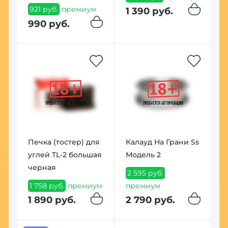
(
921 руб.
премиум
1 390 руб.
1
990 руб.
п
1
Печка (тостер) для
Калауд На Грани Ss
углей TL-2 большая
Модель 2
черная
2 595 руб.
К
1 758 руб.
премиум
премиум
М
1 890 руб.
2 790 руб.
5
п