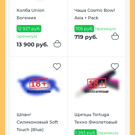
Колба Union
Чаша Cosmo Bowl
К
K
Богемия
Asia + Pack
H
,
А
12 927 руб.
705 руб.
премиум
премиум
2
719 руб.
ум
п
13 900 руб.
2
Но
Шланг
Щипцы Tortuga
Силиконовый Soft
Техно Фиолетовый
К
a
Touch (Blue)
H
1 293 руб.
премиум