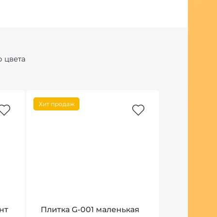
о цвета
Хит продаж
Хит продаж
нт
Плитка G-001 маленькая
Кальян Un