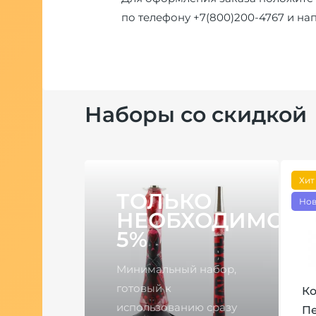
по телефону
+7(800)200-4767
и на
Наборы со скидкой
Хит
ТОЛЬКО
Нов
НЕОБХОДИМОЕ
5%
Минимальный набор,
готовый к
 Darkside
Ко
использованию сразу
er
П