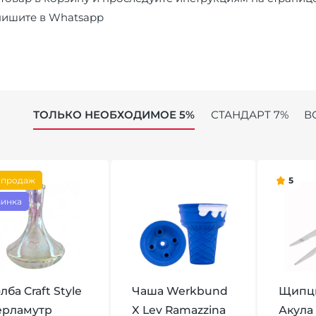
пишите в
Whatsapp
ТОЛЬКО НЕОБХОДИМОЕ 5%
СТАНДАРТ 7%
В
 продаж
5
инка
лба Craft Style
Чаша Werkbund
Щипцы
ерламутр
X Lev Ramazzina
Акула