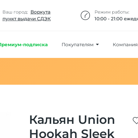
Добавлено максимальное кол-во товара
Товар добавлен в избранное
Товар удален из избранного
Товар добавлен в корзину
Промокод скопирован
Воркута
Ваш город:
Режим работы:
пункт выдачи СДЭК
10:00 - 21:00 еже
Премиум-подписка
Покупателям
Компания
Кальян Union
Hookah Sleek