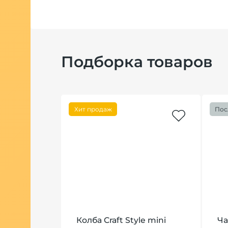
Подборка товаров
ний
Хит продаж
Пос
ber Mid
Колба Craft Style mini
Ча