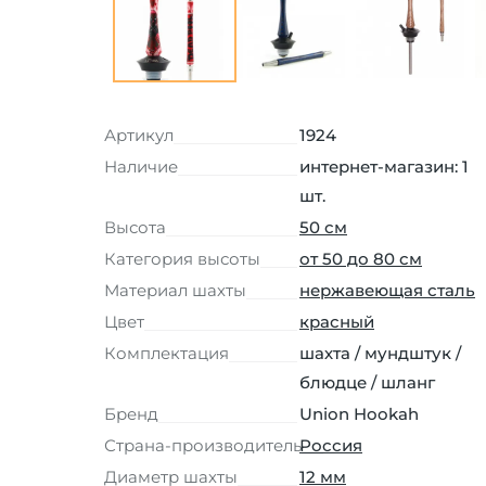
Артикул
1924
Наличие
интернет-магазин: 1
шт.
Высота
50 см
Категория высоты
от 50 до 80 см
Материал шахты
нержавеющая сталь
Цвет
красный
Комплектация
шахта / мундштук /
блюдце / шланг
Бренд
Union Hookah
Страна-производитель
Россия
Диаметр шахты
12 мм