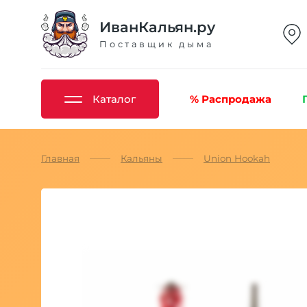
ИванКальян.ру
Поставщик дыма
Каталог
% Распродажа
Главная
Кальяны
Union Hookah