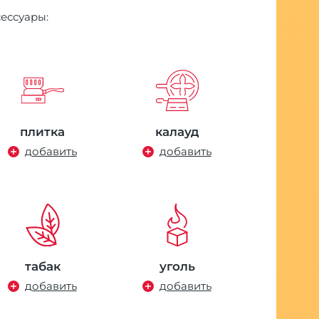
Стандарт
сессуары:
кальяна 
к нему
32958 р
плитка
калауд
экономи
добавить
добавить
К
н
табак
уголь
добавить
добавить