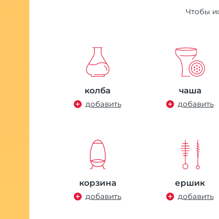
Чтобы ис
колба
чаша
добавить
добавить
тель
а Union
h Sleek
ой
 руб.
корзина
ершик
добавить
добавить