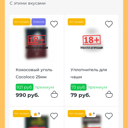
С этими вкусами
Хит продаж
Новинка
Хит продаж
p
Кокосовый уголь
Уплотнитель для
Ч
Cocoloco 25мм
чаши
C
)
921 руб.
премиум
73 руб.
премиум
1
990 руб.
79 руб.
1
Хит продаж
5
Хит продаж
5
Хит