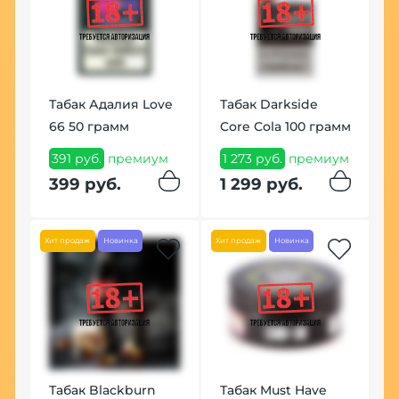
Табак Адалия Love
Табак Darkside
66 50 грамм
Core Cola 100 грамм
У
К
391 руб.
премиум
1 273 руб.
премиум
(
399 руб.
1 299 руб.
7
м
8
Хит продаж
Новинка
Хит продаж
Новинка
Табак Blackburn
Табак Must Have