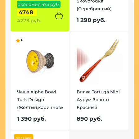
Skovorodka
экономия 475 руб.
(Серебристый)
4748
1 290 руб.
4273 руб.
5
Чаша Alpha Bowl
Вилка Tortuga Mini
Turk Design
Аурум Золото
(Желтый,коричневый)
Красный
1 390 руб.
890 руб.
Хит продаж