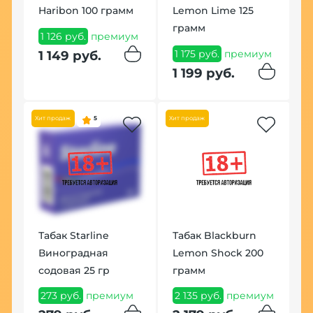
Haribon 100 грамм
Lemon Lime 125
грамм
1 126 руб.
премиум
В
1 175 руб.
премиум
1 149 руб.
F
1 199 руб.
1
1
Хит продаж
5
Хит продаж
м
Табак Starline
Табак Blackburn
Виноградная
Lemon Shock 200
содовая 25 гр
грамм
К
K
273 руб.
премиум
2 135 руб.
премиум
1