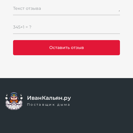
Текст отзыва
345+1 = ?
ИванКальян.ру
Поставщик дыма