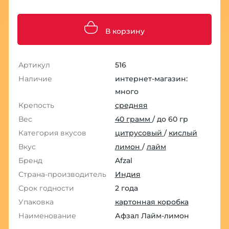
В корзину
Артикул
516
Наличие
интернет-магазин:
много
Крепость
средняя
Вес
40 грамм
/ до 60 гр
Категория вкусов
цитрусовый
/
кислый
Вкус
лимон
/
лайм
Бренд
Afzal
Страна-производитель
Индия
Срок годности
2 года
Упаковка
картонная коробка
Наименование
Афзал Лайм-лимон