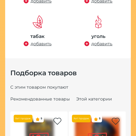
добавить
добавить
табак
уголь
добавить
добавить
Подборка товаров
С этим товаром покупают
Рекомендованные товары
Этой категории
Хит продаж
5
Хит продаж
5
Хит