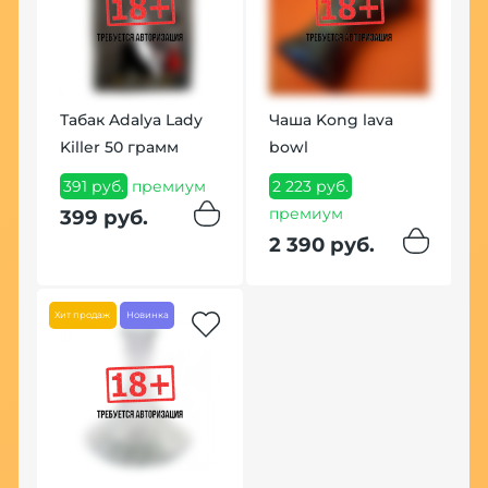
Табак Adalya Lady
Чаша Kong lava
К
Killer 50 грамм
bowl
П
391 руб.
премиум
2 223 руб.
1
премиум
399 руб.
1
2 390 руб.
Хит
Хит продаж
Новинка
П