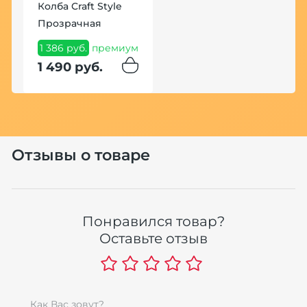
Колба Craft Style
д
Прозрачная
6
1 386 руб.
премиум
6
1 490 руб.
Отзывы о товаре
Понравился товар?
К
Оставьте отзыв
H
9
п
1
Как Вас зовут?