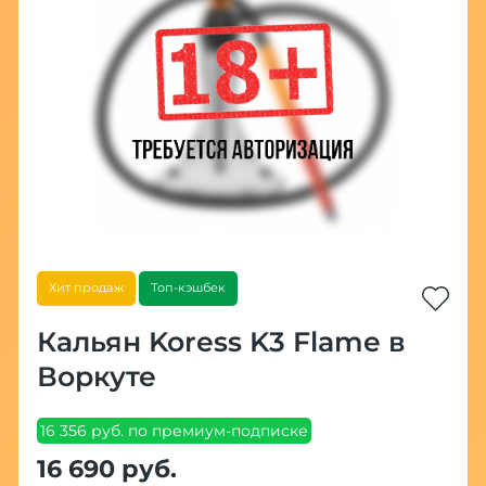
Хит продаж
Топ-кэшбек
Кальян Koress K3 Flame в
Воркуте
16 356 руб. по премиум-подписке
16 690 руб.