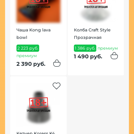
Щ
Чаша Kong lava
Колба Craft Style
Р
bowl
Прозрачная
1
2 223 руб.
1 386 руб.
премиум
1
премиум
1 490 руб.
2 390 руб.
К
Кетчер Koress K4
S