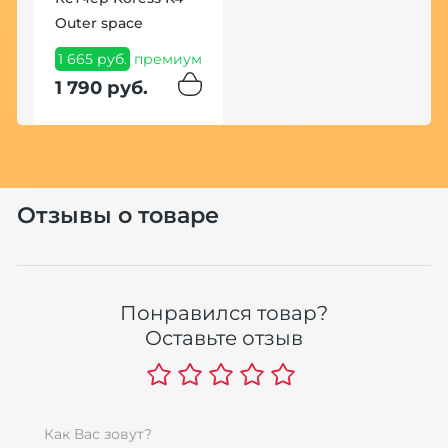
Outer space
4
1 665 руб.
премиум
п
1 790 руб.
5
Отзывы о товаре
Понравился товар?
Е
Оставьте отзыв
Ч
П
Р
4
Как Вас зовут?