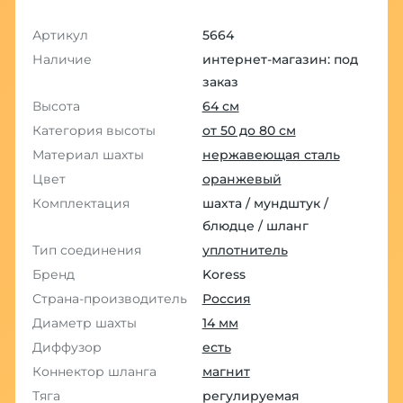
Артикул
5664
Наличие
интернет-магазин: под
заказ
Высота
64 см
Категория высоты
от 50 до 80 см
Материал шахты
нержавеющая сталь
Цвет
оранжевый
Комплектация
шахта / мундштук /
блюдце / шланг
Тип соединения
уплотнитель
Бренд
Koress
Страна-производитель
Россия
Диаметр шахты
14 мм
Диффузор
есть
Коннектор шланга
магнит
Тяга
регулируемая