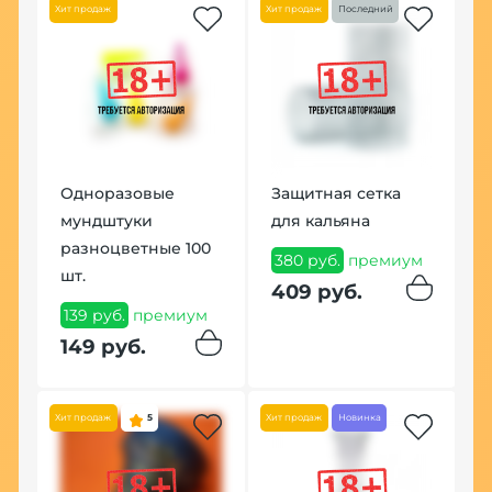
Хит продаж
Хит продаж
Последний
Хит
Одноразовые
Защитная сетка
К
мундштуки
для кальяна
m
разноцветные 100
380 руб.
премиум
1
шт.
409 руб.
1
139 руб.
премиум
149 руб.
Хит продаж
5
Хит продаж
Новинка