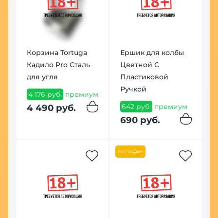
Корзина Tortuga
Ершик для колбы
Кадило Pro Сталь
Цветной С
для угля
Пластиковой
К
Ручкой
4 176 руб.
премиум
H
642 руб.
премиум
4 490 руб.
1
690 руб.
п
1
р
Хит продаж