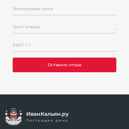
Электронная почта
Текст отзыва
345+1 = ?
ИванКальян.ру
Поставщик дыма