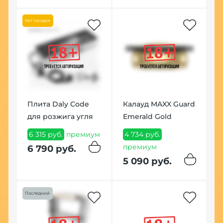
Хит продаж
По
Плита Daly Code
Калауд MAXX Guard
для розжига угля
Emerald Gold
К
6 315 руб.
премиум
4 734 руб.
T
премиум
6 790 руб.
1
5 090 руб.
п
1
р
Последний