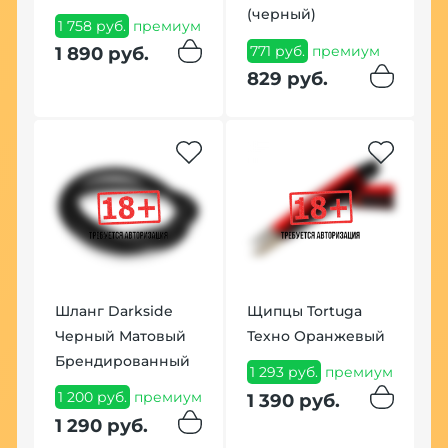
(черный)
1 758 руб.
премиум
1
771 руб.
премиум
п
1 890 руб.
1
829 руб.
р
Шланг Darkside
Щипцы Tortuga
К
Черный Матовый
Техно Оранжевый
D
Брендированный
1 293 руб.
премиум
2
1 200 руб.
премиум
1 390 руб.
п
1 290 руб.
2