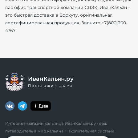
вас офис транспортной компании СДЭК. ИванКальян -
это быстрая доставка в Воркуту, оригинальная
сертифицированная продукция. Звоните +7(800)200-
4767
ИванКальян.ру
Поставщик дыма
Интернет-магазин кальянов ИванКальян.ру - ваш
путеводитель в мир кальяна. Накопительная система