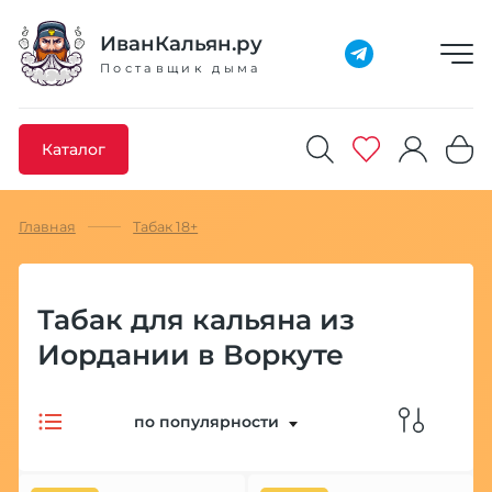
Добавлено максимальное кол-во товара
Товар добавлен в избранное
Товар удален из избранного
Товар добавлен в корзину
Промокод скопирован
ИванКальян.ру
Поставщик дыма
Каталог
Главная
Табак 18+
Табак для кальяна из
Иордании в Воркуте
по популярности