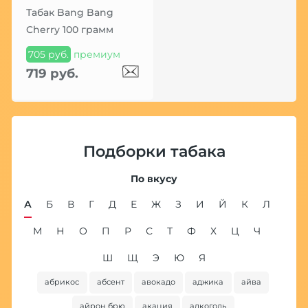
Табак Bang Bang
Cherry 100 грамм
705 руб.
премиум
719 руб.
Подборки табака
По вкусу
А
Б
В
Г
Д
Е
Ж
З
И
Й
К
Л
М
Н
О
П
Р
С
Т
Ф
Х
Ц
Ч
Ш
Щ
Э
Ю
Я
абрикос
абсент
авокадо
аджика
айва
ба
айрон брю
акация
алкоголь