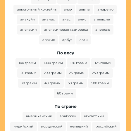
алкогольный коктейль
алоэ
алыча
амаретто
анакуйя
ананас
анас
анис
апельсие
апельсин
апельсиновая газировка
апероль
арахис
арбуз
асаи
По весу
100 грамм
1000 грамм
120 грамм
125 грамм
20 грамм
200 грамм
25 грамм
250 грамм
30 грамм
40 грамм
50 грамм
500 грамм
60 грамм
По стране
американский
арабский
египетский
индийский
иорданский
немецкий
российский