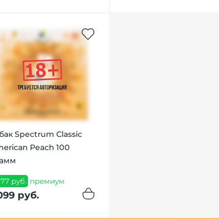
бак Spectrum Classic
erican Peach 100
рамм
077 руб.
премиум
099 руб.