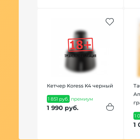
Кетчер Koress K4 черный
Та
Am
1 851 руб.
премиум
г
1 990 руб.
1 
1 