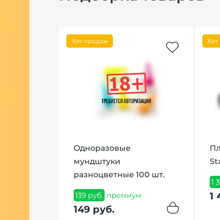
Хит продаж
Хит
1T Violet
Одноразовые
Пл
мундштуки
St
разноцветные 100 шт.
миум
1 
1 
139 руб.
премиум
149 руб.