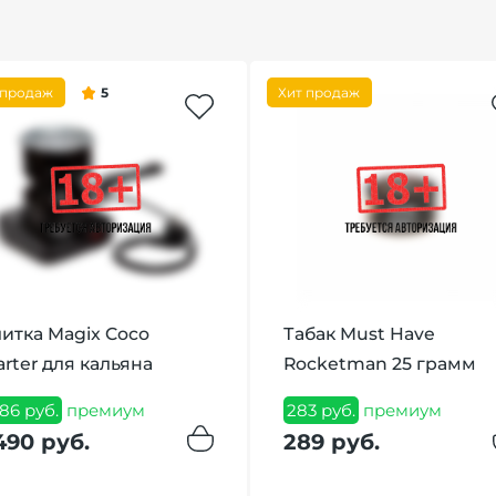
 продаж
5
Хит продаж
итка Magix Coco
Табак Must Have
arter для кальяна
Rocketman 25 грамм
386 руб.
премиум
283 руб.
премиум
490 руб.
289 руб.