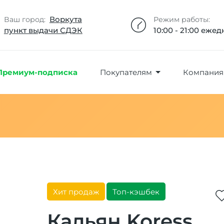
Добавлено максимальное кол-во товара
Товар добавлен в избранное
Товар удален из избранного
Товар добавлен в корзину
Промокод скопирован
Воркута
Ваш город:
Режим работы:
пункт выдачи СДЭК
10:00 - 21:00 еже
Премиум-подписка
Покупателям
Компания
Хит продаж
Топ-кэшбек
Кальян Koress